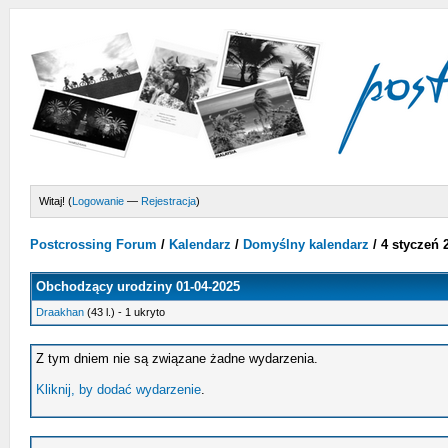
Witaj! (
Logowanie
—
Rejestracja
)
Postcrossing Forum
/
Kalendarz
/
Domyślny kalendarz
/
4 styczeń 
Obchodzący urodziny 01-04-2025
Draakhan
(43 l.) - 1 ukryto
Z tym dniem nie są związane żadne wydarzenia.
Kliknij, by dodać wydarzenie
.