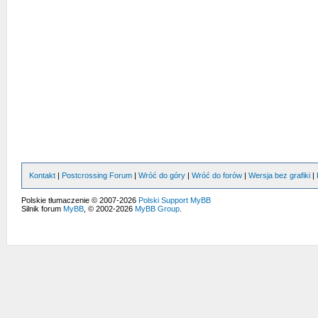
Kontakt
|
Postcrossing Forum
|
Wróć do góry
|
Wróć do forów
|
Wersja bez grafiki
|
Polskie tłumaczenie © 2007-2026
Polski Support MyBB
Silnik forum
MyBB
, © 2002-2026
MyBB Group
.