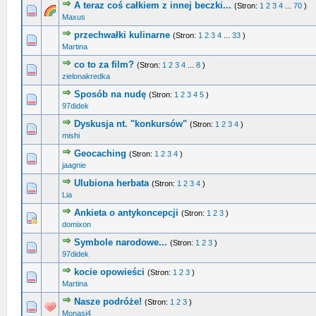
A teraz coś całkiem z innej beczki...
(Stron:
1
2
3
4
...
70
)
0 głosów - średnia ocena: 0 na 5 gwiazdek
1
2
3
4
5
Maxus
przechwałki kulinarne
(Stron:
1
2
3
4
...
33
)
0 głosów - średnia ocena: 0 na 5 gwiazdek
1
2
3
4
5
Martina
co to za film?
(Stron:
1
2
3
4
...
8
)
0 głosów - średnia ocena: 0 na 5 gwiazdek
1
2
3
4
5
zielonakredka
Sposób na nudę
(Stron:
1
2
3
4
5
)
0 głosów - średnia ocena: 0 na 5 gwiazdek
1
2
3
4
5
97didek
Dyskusja nt. "konkursów"
(Stron:
1
2
3
4
)
0 głosów - średnia ocena: 0 na 5 gwiazdek
1
2
3
4
5
mishi
Geocaching
(Stron:
1
2
3
4
)
0 głosów - średnia ocena: 0 na 5 gwiazdek
1
2
3
4
5
jaagnie
Ulubiona herbata
(Stron:
1
2
3
4
)
0 głosów - średnia ocena: 0 na 5 gwiazdek
1
2
3
4
5
Lia
Ankieta o antykoncepcji
(Stron:
1
2
3
)
0 głosów - średnia ocena: 0 na 5 gwiazdek
1
2
3
4
5
domixon
Symbole narodowe...
(Stron:
1
2
3
)
0 głosów - średnia ocena: 0 na 5 gwiazdek
1
2
3
4
5
97didek
kocie opowieści
(Stron:
1
2
3
)
0 głosów - średnia ocena: 0 na 5 gwiazdek
1
2
3
4
5
Martina
Nasze podróże!
(Stron:
1
2
3
)
0 głosów - średnia ocena: 0 na 5 gwiazdek
1
2
3
4
5
Monasi4