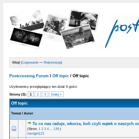
Witaj! (
Logowanie
—
Rejestracja
)
Postcrossing Forum
/
Off topic
/
Off topic
Użytkownicy przeglądający ten dział: 6 gości
Strony (3):
1
2
3
Dalej »
Off topic
Temat
/
Autor
To co nas raduje, wkurza, boli czyli wątek o naszych 
0 głosów - średnia ocena: 0 na 5 gwiazdek
1
2
3
4
5
(Stron:
1
2
3
4
...
139
)
hardgirl123