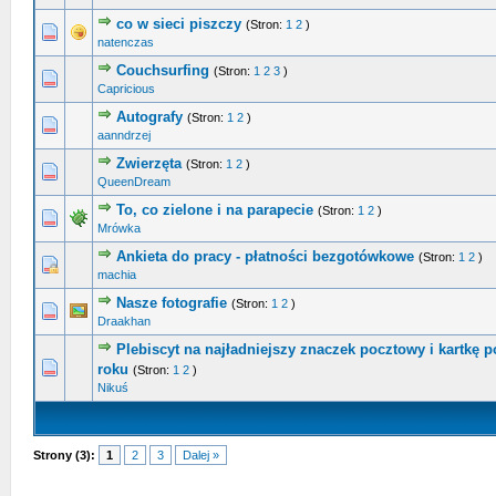
co w sieci piszczy
(Stron:
1
2
)
0 głosów - średnia ocena: 0 na 5 gwiazdek
1
2
3
4
5
natenczas
Couchsurfing
(Stron:
1
2
3
)
0 głosów - średnia ocena: 0 na 5 gwiazdek
1
2
3
4
5
Capricious
Autografy
(Stron:
1
2
)
0 głosów - średnia ocena: 0 na 5 gwiazdek
1
2
3
4
5
aanndrzej
Zwierzęta
(Stron:
1
2
)
0 głosów - średnia ocena: 0 na 5 gwiazdek
1
2
3
4
5
QueenDream
To, co zielone i na parapecie
(Stron:
1
2
)
0 głosów - średnia ocena: 0 na 5 gwiazdek
1
2
3
4
5
Mrówka
Ankieta do pracy - płatności bezgotówkowe
(Stron:
1
2
)
0 głosów - średnia ocena: 0 na 5 gwiazdek
1
2
3
4
5
machia
Nasze fotografie
(Stron:
1
2
)
0 głosów - średnia ocena: 0 na 5 gwiazdek
1
2
3
4
5
Draakhan
Plebiscyt na najładniejszy znaczek pocztowy i kartkę 
0 głosów - średnia ocena: 0 na 5 gwiazdek
1
2
3
4
5
roku
(Stron:
1
2
)
Nikuś
Strony (3):
1
2
3
Dalej »