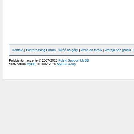
Kontakt
|
Postcrossing Forum
|
Wróć do góry
|
Wróć do forów
|
Wersja bez grafiki
|
Polskie tłumaczenie © 2007-2026
Polski Support MyBB
Silnik forum
MyBB
, © 2002-2026
MyBB Group
.