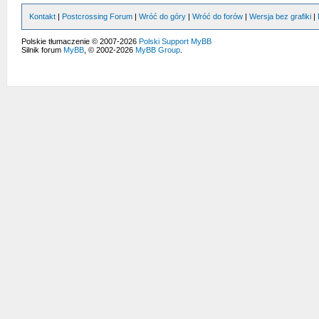
Kontakt
|
Postcrossing Forum
|
Wróć do góry
|
Wróć do forów
|
Wersja bez grafiki
|
Polskie tłumaczenie © 2007-2026
Polski Support MyBB
Silnik forum
MyBB
, © 2002-2026
MyBB Group
.