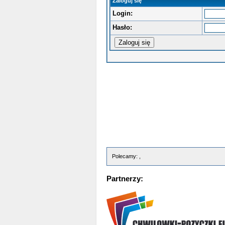
Zaloguj się
Login:
Hasło:
Polecamy: ,
Partnerzy: