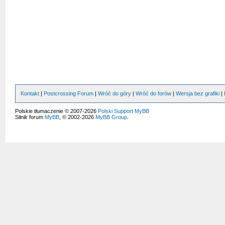
Kontakt
|
Postcrossing Forum
|
Wróć do góry
|
Wróć do forów
|
Wersja bez grafiki
|
Polskie tłumaczenie © 2007-2026
Polski Support MyBB
Silnik forum
MyBB
, © 2002-2026
MyBB Group
.