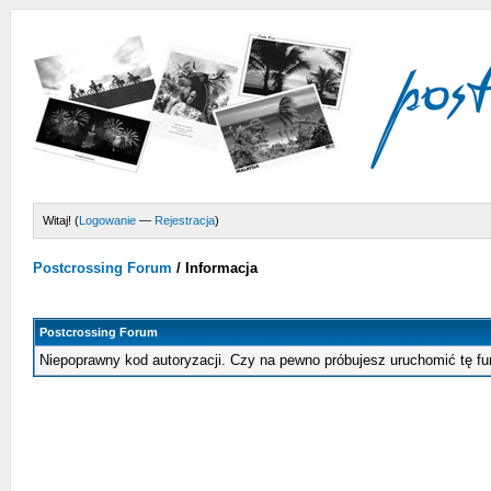
Witaj! (
Logowanie
—
Rejestracja
)
Postcrossing Forum
/
Informacja
Postcrossing Forum
Niepoprawny kod autoryzacji. Czy na pewno próbujesz uruchomić tę f