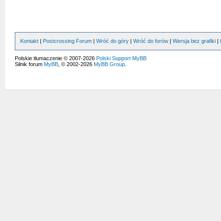
Kontakt
|
Postcrossing Forum
|
Wróć do góry
|
Wróć do forów
|
Wersja bez grafiki
|
Polskie tłumaczenie © 2007-2026
Polski Support MyBB
Silnik forum
MyBB
, © 2002-2026
MyBB Group
.