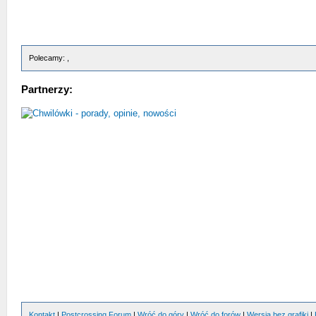
Polecamy: ,
Partnerzy:
Kontakt
|
Postcrossing Forum
|
Wróć do góry
|
Wróć do forów
|
Wersja bez grafiki
|