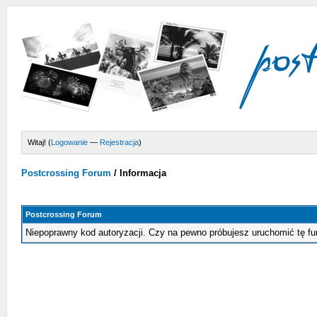
Witaj! (
Logowanie
—
Rejestracja
)
Postcrossing Forum
/
Informacja
Postcrossing Forum
Niepoprawny kod autoryzacji. Czy na pewno próbujesz uruchomić tę f