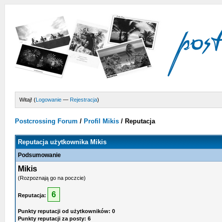
Witaj! (
Logowanie
—
Rejestracja
)
Postcrossing Forum
/
Profil Mikis
/
Reputacja
Reputacja użytkownika Mikis
Podsumowanie
Mikis
(Rozpoznają go na poczcie)
6
Reputacja:
Punkty reputacji od użytkowników: 0
Punkty reputacji za posty: 6