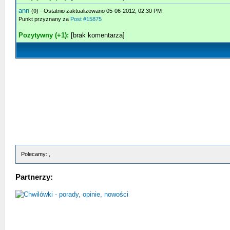
ann
(
0
) - Ostatnio zaktualizowano 05-06-2012, 02:30 PM
Punkt przyznany za
Post #15875
Pozytywny (+1):
[brak komentarza]
Polecamy: ,
Partnerzy: