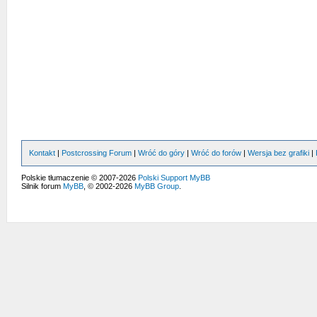
Kontakt
|
Postcrossing Forum
|
Wróć do góry
|
Wróć do forów
|
Wersja bez grafiki
|
Polskie tłumaczenie © 2007-2026
Polski Support MyBB
Silnik forum
MyBB
, © 2002-2026
MyBB Group
.