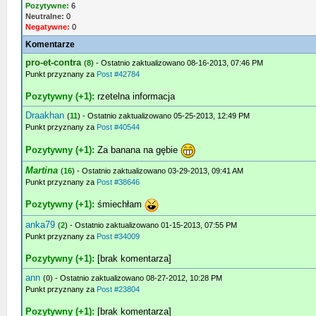
Pozytywne:
6
Neutralne:
0
Negatywne:
0
Komentarze
pro-et-contra
(
8
) - Ostatnio zaktualizowano 08-16-2013, 07:46 PM
Punkt przyznany za
Post #42784
Pozytywny (+1):
rzetelna informacja
Draakhan
(
11
) - Ostatnio zaktualizowano 05-25-2013, 12:49 PM
Punkt przyznany za
Post #40544
Pozytywny (+1):
Za banana na gębie
Martina
(
16
) - Ostatnio zaktualizowano 03-29-2013, 09:41 AM
Punkt przyznany za
Post #38646
Pozytywny (+1):
śmiechłam
anka79
(
2
) - Ostatnio zaktualizowano 01-15-2013, 07:55 PM
Punkt przyznany za
Post #34009
Pozytywny (+1):
[brak komentarza]
ann
(
0
) - Ostatnio zaktualizowano 08-27-2012, 10:28 PM
Punkt przyznany za
Post #23804
Pozytywny (+1):
[brak komentarza]