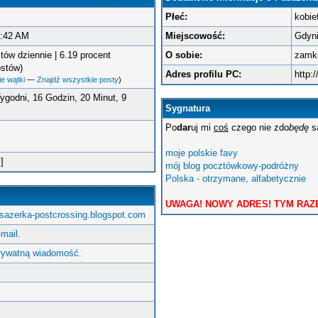
Płeć:
kobie
7:42 AM
Miejscowość:
Gdyn
tów dziennie | 6.19 procent
O sobie:
zamki
ostów)
Adres profilu PC:
http:
e wątki
—
Znajdź wszystkie posty
)
Tygodni, 16 Godzin, 20 Minut, 9
Sygnatura
Po
dar
uj mi
coś
czego nie zdo
będę
s
moje polskie favy
y
]
mój blog pocztówkowy-podróżny
Polska - otrzymane, alfabetycznie
UWAGA! NOWY ADRES! TYM RAZ
asazerka-postcrossing.blogspot.com
-mail.
prywatną wiadomość.