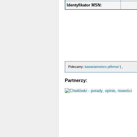
Identyfikator MSN:
Polecamy:
bawariamotors.pl/bmw/
| ,
Partnerzy: