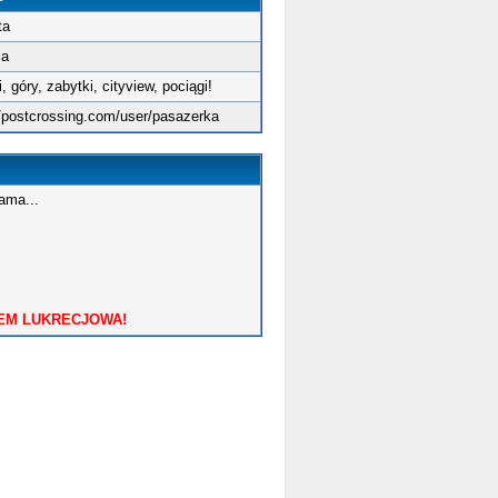
ta
ia
, góry, zabytki, cityview, pociągi!
//postcrossing.com/user/pasazerka
ama...
EM LUKRECJOWA!