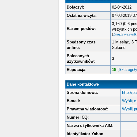
Dołączył:
02-04-2012
Ostatnia wizyta:
07-03-2019 0
3,160 (0.6 pos
Razem postów:
wszystkich p
(
Znajdź wszystki
Spędzony czas
1 Miesiąc, 3 
online:
Sekund
Poleconych
3
użytkowników:
Reputacja:
18
[
Szczegół
Dane kontaktowe
Strona domowa:
http://p
E-mail:
Wyślij e
Prywatna wiadomość:
Wyślij 
Numer ICQ:
Nazwa użytkownika AIM:
Identyfikator Yahoo: