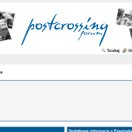
Szukaj
U
ka
Dodatkowe informacje o Pasażerk