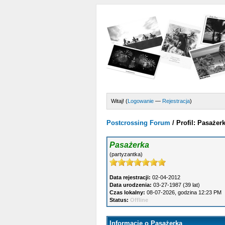
Witaj! (
Logowanie
—
Rejestracja
)
Postcrossing Forum
/
Profil: Pasażer
Pasażerka
(partyzantka)
Data rejestracji:
02-04-2012
Data urodzenia:
03-27-1987 (39 lat)
Czas lokalny:
08-07-2026, godzina 12:23 PM
Status:
Offline
Informacje o Pasażerka