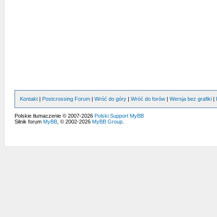
Kontakt
|
Postcrossing Forum
|
Wróć do góry
|
Wróć do forów
|
Wersja bez grafiki
|
Polskie tłumaczenie © 2007-2026
Polski Support MyBB
Silnik forum
MyBB
, © 2002-2026
MyBB Group
.