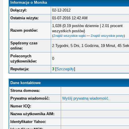
Informacje o Monika
Dołączył:
02-12-2012
Ostatnia wizyta:
01-07-2016 12:42 AM
1,028 (0.19 postów dziennie | 2.01 procent
Razem postów:
wszystkich postów)
(
Znajdź wszystkie wątki
—
Znajdź wszystkie posty
)
Spędzony czas
2 Tygodni, 5 Dni, 1 Godzina, 19 Minut, 45 Se
online:
Poleconych
0
użytkowników:
Reputacja:
3
[
Szczegóły
]
Dane kontaktowe
Strona domowa:
Prywatna wiadomość:
Wyślij prywatną wiadomość.
Numer ICQ:
Nazwa użytkownika AIM:
Identyfikator Yahoo: