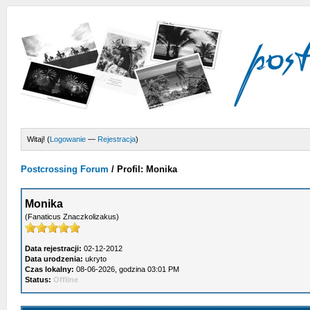
Witaj! (
Logowanie
—
Rejestracja
)
Postcrossing Forum
/
Profil: Monika
Monika
(Fanaticus Znaczkolizakus)
Data rejestracji:
02-12-2012
Data urodzenia:
ukryto
Czas lokalny:
08-06-2026, godzina 03:01 PM
Status:
Offline