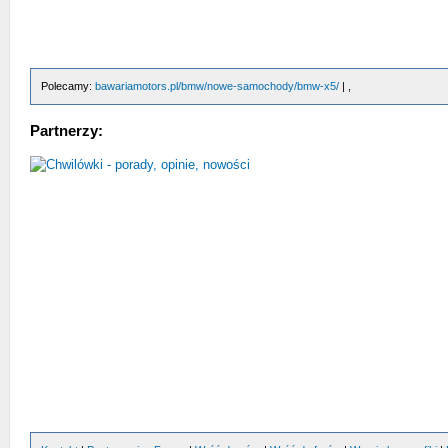
Polecamy:
bawariamotors.pl/bmw/nowe-samochody/bmw-x5/
| ,
Partnerzy: