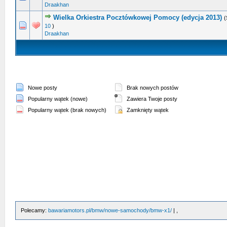
Draakhan
Wielka Orkiestra Pocztówkowej Pomocy (edycja 2013)
(
0 głosów - średnia ocena: 0 na 5 gwiazdek
1
2
3
4
5
10
)
Draakhan
Nowe posty
Brak nowych postów
Popularny wątek (nowe)
Zawiera Twoje posty
Popularny wątek (brak nowych)
Zamknięty wątek
Polecamy:
bawariamotors.pl/bmw/nowe-samochody/bmw-x1/
| ,