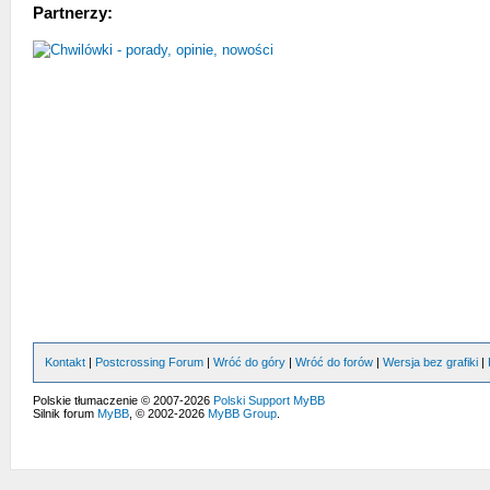
Partnerzy:
Kontakt
|
Postcrossing Forum
|
Wróć do góry
|
Wróć do forów
|
Wersja bez grafiki
|
Polskie tłumaczenie © 2007-2026
Polski Support MyBB
Silnik forum
MyBB
, © 2002-2026
MyBB Group
.