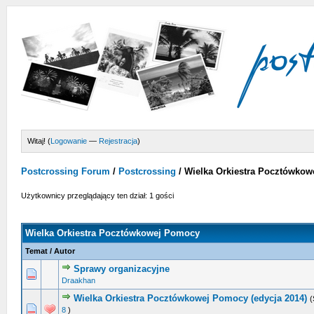
Witaj! (
Logowanie
—
Rejestracja
)
Postcrossing Forum
/
Postcrossing
/
Wielka Orkiestra Pocztówko
Użytkownicy przeglądający ten dział: 1 gości
Wielka Orkiestra Pocztówkowej Pomocy
Temat
/
Autor
Sprawy organizacyjne
0 głosów - średnia ocena: 0 na 5 gwiazdek
1
2
3
4
5
Draakhan
Wielka Orkiestra Pocztówkowej Pomocy (edycja 2014)
(
0 głosów - średnia ocena: 0 na 5 gwiazdek
1
2
3
4
5
8
)