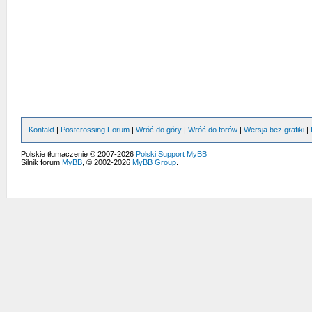
Kontakt
|
Postcrossing Forum
|
Wróć do góry
|
Wróć do forów
|
Wersja bez grafiki
|
Polskie tłumaczenie © 2007-2026
Polski Support MyBB
Silnik forum
MyBB
, © 2002-2026
MyBB Group
.