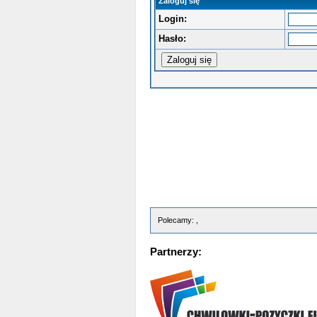
Zaloguj się
Login:
Hasło:
Polecamy: ,
Partnerzy: