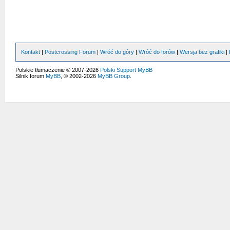
Kontakt
|
Postcrossing Forum
|
Wróć do góry
|
Wróć do forów
|
Wersja bez grafiki
|
Polskie tłumaczenie © 2007-2026
Polski Support MyBB
Silnik forum
MyBB
, © 2002-2026
MyBB Group
.