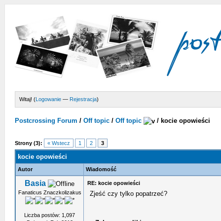
Witaj! (
Logowanie
—
Rejestracja
)
Postcrossing Forum
/
Off topic
/
Off topic
/
kocie opowieści
Strony (3):
« Wstecz
1
2
3
kocie opowieści
Autor
Wiadomość
Basia
RE: kocie opowieści
Fanaticus Znaczkolizakus
Zjeść czy tylko popatrzeć?
Liczba postów: 1,097