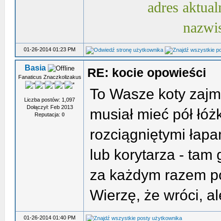
adres aktual
nazwi
01-26-2014 01:23 PM
Basia
RE: kocie opowieści
Fanaticus Znaczkolizakus
To Wasze koty zajm
Liczba postów: 1,097
Dołączył: Feb 2013
musiał mieć pół łóż
Reputacja:
0
rozciągniętymi łapa
lub korytarza - tam 
za każdym razem po
Wierzę, że wróci, al
01-26-2014 01:40 PM