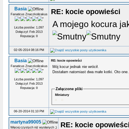
Basia
RE: kocie opowieści
Fanaticus Znaczkolizakus
A mojego kocura jak 
Liczba postów: 1,097
Dołączył: Feb 2013
Reputacja:
0
02-05-2014 08:16 PM
Basia
RE: kocie opowieści
Fanaticus Znaczkolizakus
Mój kocur jednak nie wrócił.
Dostałam natomiast dwa małe kotki. Oto one.
Liczba postów: 1,097
Dołączył: Feb 2013
Reputacja:
0
Załączone pliki
Miniatury
06-20-2014 01:10 PM
martyna99005
RE: kocie opowieśc
Więcej czystych niż wysłanych ;)