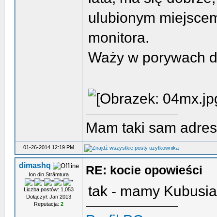
ulubionym miejscem
monitora.
Waży w porywach do
Mam taki sam adres
01-26-2014 12:19 PM
dimashq
RE: kocie opowieści
Ion din Strâmtura
tak - mamy Kubusia 
Liczba postów: 1,053
Dołączył: Jan 2013
Reputacja:
2