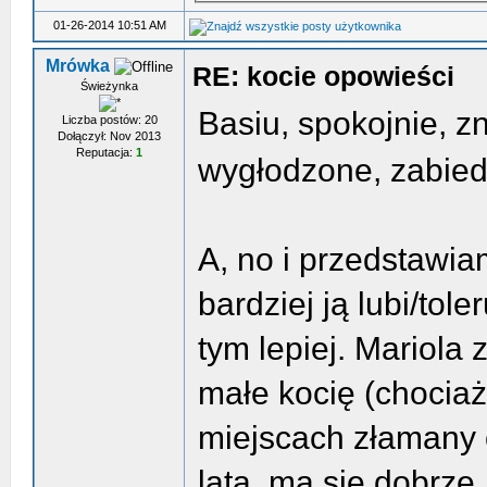
01-26-2014 10:51 AM
Mrówka
RE: kocie opowieści
Świeżynka
Basiu, spokojnie, z
Liczba postów: 20
Dołączył: Nov 2013
Reputacja:
1
wygłodzone, zabiedz
A, no i przedstawi
bardziej ją lubi/tol
tym lepiej. Mariola 
małe kocię (chociaż
miejscach złamany 
lata, ma się dobrze,