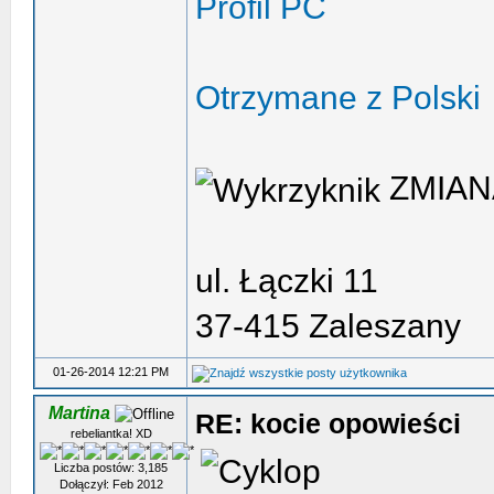
Profil PC
Otrzymane z Polski
ZMIAN
ul. Łączki 11
37-415 Zaleszany
01-26-2014 12:21 PM
Martina
RE: kocie opowieści
rebeliantka! XD
Liczba postów: 3,185
Dołączył: Feb 2012