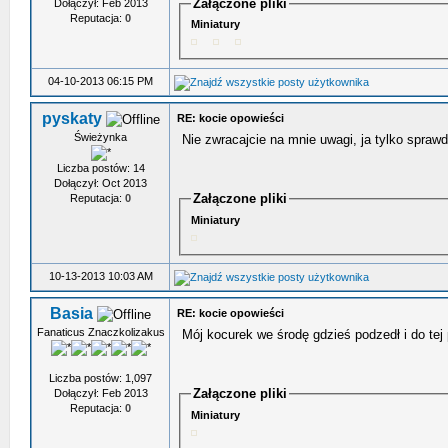
Załączone pliki
Dołączył: Feb 2013
Reputacja:
0
Miniatury
04-10-2013 06:15 PM
pyskaty
RE: kocie opowieści
Świeżynka
Nie zwracajcie na mnie uwagi, ja tylko spraw
Liczba postów: 14
Dołączył: Oct 2013
Załączone pliki
Reputacja:
0
Miniatury
10-13-2013 10:03 AM
Basia
RE: kocie opowieści
Fanaticus Znaczkolizakus
Mój kocurek we środę gdzieś podzedł i do tej 
Liczba postów: 1,097
Załączone pliki
Dołączył: Feb 2013
Reputacja:
0
Miniatury