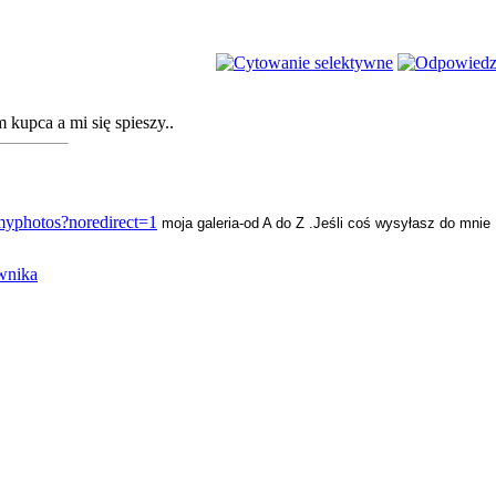
 kupca a mi się spieszy..
/myphotos?noredirect=1
moja galeria-od A do Z .
Jeśli coś wysyłasz do mnie 