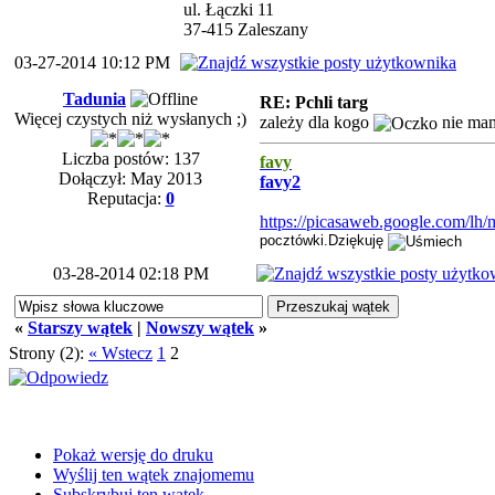
ul. Łączki 11
37-415 Zaleszany
03-27-2014 10:12 PM
Tadunia
RE: Pchli targ
Więcej czystych niż wysłanych ;)
zależy dla kogo
nie mam
Liczba postów: 137
favy
Dołączył: May 2013
favy2
Reputacja:
0
https://picasaweb.google.com/lh
pocztówki.Dziękuję
03-28-2014 02:18 PM
«
Starszy wątek
|
Nowszy wątek
»
Strony (2):
« Wstecz
1
2
Pokaż wersję do druku
Wyślij ten wątek znajomemu
Subskrybuj ten wątek