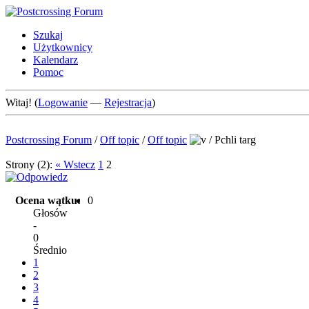
Szukaj
Użytkownicy
Kalendarz
Pomoc
Witaj! (
Logowanie
—
Rejestracja
)
Postcrossing Forum
/
Off topic
/
Off topic
/
Pchli targ
Strony (2):
« Wstecz
1
2
Ocena wątku:
0
Głosów
-
0
Średnio
1
2
3
4