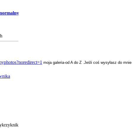
normalny
/myphotos?noredirect=1
moja galeria-od A do Z .
Jeśli coś wysyłasz do mnie 