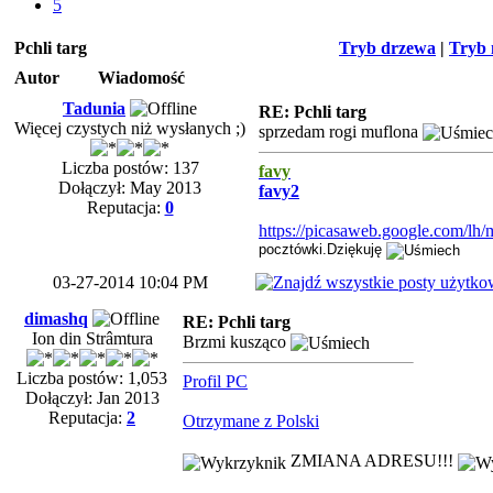
5
Pchli targ
Tryb drzewa
|
Tryb 
Autor
Wiadomość
Tadunia
RE: Pchli targ
Więcej czystych niż wysłanych ;)
sprzedam rogi muflona
Liczba postów: 137
favy
Dołączył: May 2013
favy2
Reputacja:
0
https://picasaweb.google.com/lh
pocztówki.Dziękuję
03-27-2014 10:04 PM
dimashq
RE: Pchli targ
Ion din Strâmtura
Brzmi kusząco
Liczba postów: 1,053
Profil PC
Dołączył: Jan 2013
Reputacja:
2
Otrzymane z Polski
ZMIANA ADRESU!!!