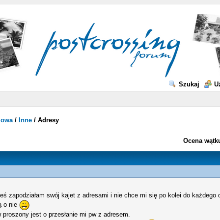
Szukaj
U
mowa
/
Inne
/
Adresy
Ocena wątk
eś zapodziałam swój kajet z adresami i nie chce mi się po kolei do każdego 
ą o nie
 proszony jest o przesłanie mi pw z adresem.