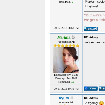
Kupiłam sobie
Reputacja:
2
Dziękuję!
"But we're n
we get a littl
09-27-2012 08:54 PM
Martina
RE: Adresy
rebeliantka! XD
mój możesz so
Liczba postów: 3,185
Dołączył: Feb 2012
Reputacja:
16
09-27-2012 10:32 PM
Ayuto
RE: Adresy
kseromaniak
A zgarnę!