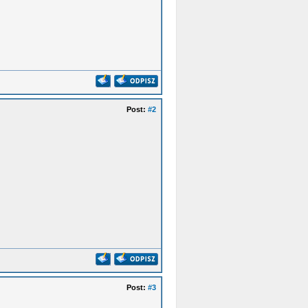
Post:
#2
Post:
#3