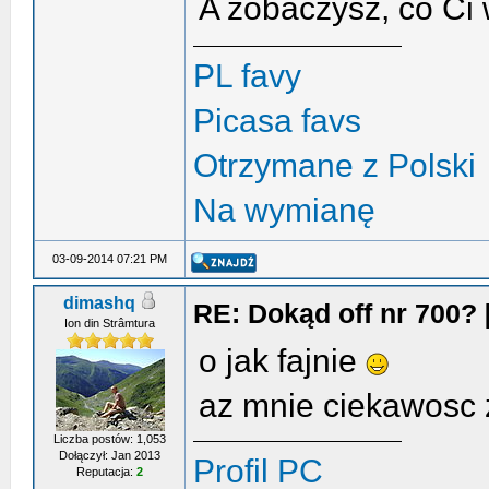
A zobaczysz, co Ci
PL favy
Picasa favs
Otrzymane z Polski
Na wymianę
03-09-2014 07:21 PM
dimashq
RE: Dokąd off nr 700
Ion din Strâmtura
o jak fajnie
az mnie ciekawosc 
Liczba postów: 1,053
Dołączył: Jan 2013
Profil PC
Reputacja:
2