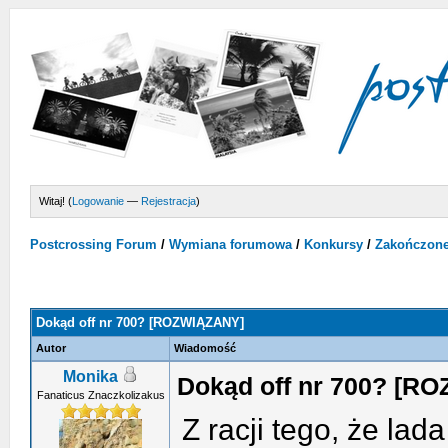
Witaj! (
Logowanie
—
Rejestracja
)
Postcrossing Forum
/
Wymiana forumowa
/
Konkursy
/
Zakończon
Dokąd off nr 700? [ROZWIĄZANY]
Autor
Wiadomość
Monika
Dokąd off nr 700? [R
Fanaticus Znaczkolizakus
Z racji tego, że lad