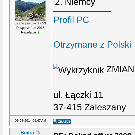
2. Niemcy
Profil PC
Liczba postów: 1,053
Dołączył: Jan 2013
Reputacja:
2
Otrzymane z Polski
ZMIAN
ul. Łączki 11
37-415 Zaleszany
03-03-2014 09:47 AM
Beifra