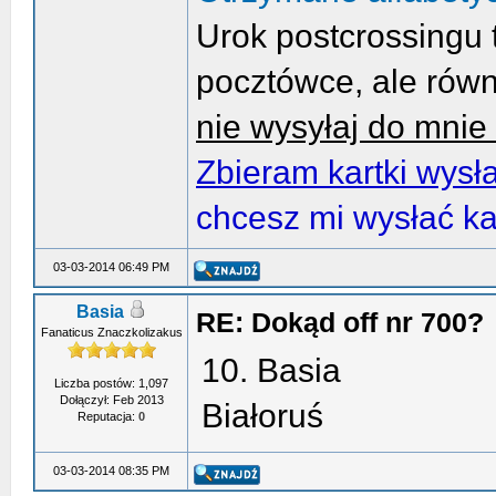
Urok postcrossingu 
pocztówce, ale równ
nie wysyłaj do mnie 
Zbieram kartki wysł
chcesz mi wysłać kart
03-03-2014 06:49 PM
Basia
RE: Dokąd off nr 700?
Fanaticus Znaczkolizakus
10. Basia
Liczba postów: 1,097
Dołączył: Feb 2013
Białoruś
Reputacja:
0
03-03-2014 08:35 PM