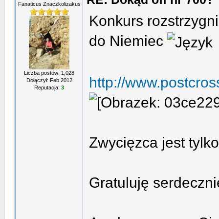
Fanaticus Znaczkolizakus
Konkurs rozstrzygnię
do Niemiec
Liczba postów: 1,028
http://www.postcro
Dołączył: Feb 2012
Reputacja:
3
Zwycięzca jest tylk
Gratuluję serdeczn