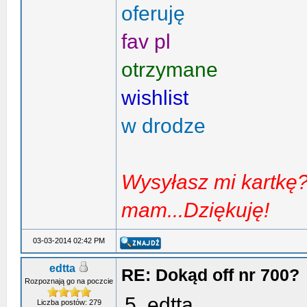
oferuję
fav pl
otrzymane
wishlist
w drodze
Wysyłasz mi kartkę? 
mam...Dziękuję!
03-03-2014 02:42 PM
edtta
RE: Dokąd off nr 700?
Rozpoznają go na poczcie
5. edtta
Liczba postów: 279