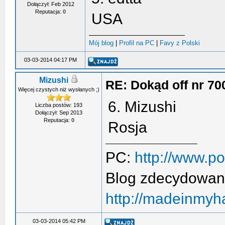
Dołączył: Feb 2012
Reputacja:
0
USA
Mój blog
|
Profil na PC
|
Favy z Polski
03-03-2014 04:17 PM
Mizushi
RE: Dokąd off nr 70
Więcej czystych niż wysłanych ;)
6. Mizushi
Liczba postów: 193
Dołączył: Sep 2013
Reputacja:
0
Rosja
PC:
http://www.p
Blog zdecydowan
http://madeinmyh
03-03-2014 05:42 PM