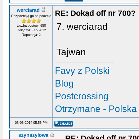
werciarad
RE: Dokąd off nr 700?
Rozpoznają go na poczcie
7. werciarad
Liczba postów: 650
Dołączył: Feb 2012
Reputacja:
2
Tajwan
Favy z Polski
Blog
Postcrossing
Otrzymane - Polska
03-03-2014 05:56 PM
szynszylowa
RE: Dokąd off nr 70