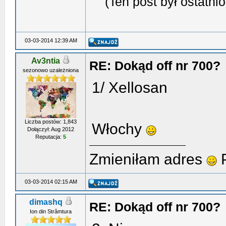
(Ten post był ostatn
03-03-2014 12:39 AM
Av3ntia
RE: Dokąd off nr 700?
sezonowo uzależniona
1/ Xellosan
Liczba postów: 1,843
Włochy
Dołączył: Aug 2012
Reputacja:
5
Zmieniłam adres
P
03-03-2014 02:15 AM
dimashq
RE: Dokąd off nr 700?
Ion din Strâmtura