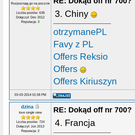
RE: Dokąd off nr 700?
Rozpoznają go na poczcie
3. Chiny
Liczba postów: 638
Dołączył: Dec 2012
Reputacja:
3
otrzymanePL
Favy z PL
Offers Reksio
Offers
Offers Kiriuszyn
03-03-2014 01:58 PM
dzina
RE: Dokąd off nr 700?
love single view
4. Francja
Liczba postów: 724
Dołączył: Jun 2013
Reputacja:
2