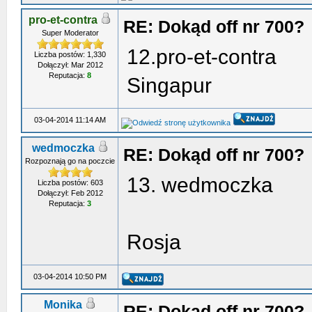
pro-et-contra
RE: Dokąd off nr 700?
Super Moderator
12.pro-et-contra
Liczba postów: 1,330
Dołączył: Mar 2012
Reputacja:
8
Singapur
03-04-2014 11:14 AM
wedmoczka
RE: Dokąd off nr 700?
Rozpoznają go na poczcie
13. wedmoczka
Liczba postów: 603
Dołączył: Feb 2012
Reputacja:
3
Rosja
03-04-2014 10:50 PM
Monika
RE: Dokąd off nr 700?