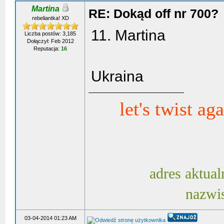
Martina
RE: Dokąd off nr 700?
rebeliantka! XD
11. Martina
Liczba postów: 3,185
Dołączył: Feb 2012
Reputacja:
16
Ukraina
let's twist ag
adres aktual
nazwi
03-04-2014 01:23 AM