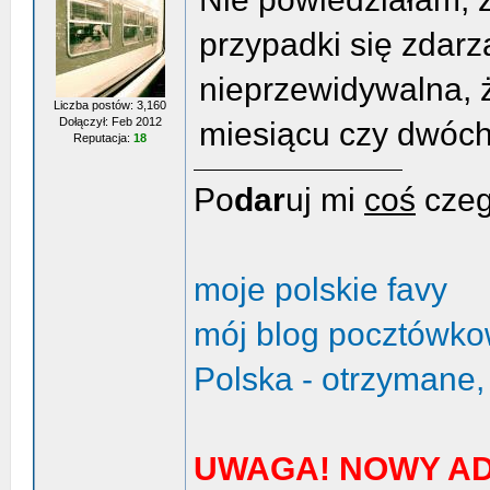
przypadki się zdarza
nieprzewidywalna, ż
Liczba postów: 3,160
Dołączył: Feb 2012
miesiącu czy dwóch
Reputacja:
18
Po
dar
uj mi
coś
czeg
moje polskie favy
mój blog pocztówk
Polska - otrzymane,
UWAGA! NOWY AD