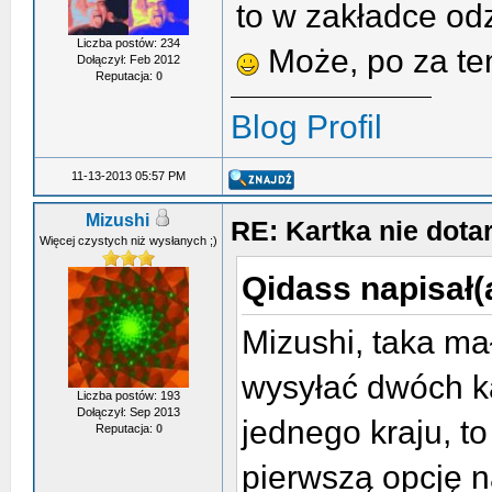
to w zakładce od
Liczba postów: 234
Może, po za te
Dołączył: Feb 2012
Reputacja:
0
Blog
Profil
11-13-2013 05:57 PM
Mizushi
RE: Kartka nie dotar
Więcej czystych niż wysłanych ;)
Qidass napisał(
Mizushi, taka ma
wysyłać dwóch k
Liczba postów: 193
Dołączył: Sep 2013
jednego kraju, t
Reputacja:
0
pierwszą opcję 