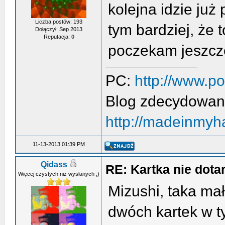
kolejna idzie już
Liczba postów: 193
tym bardziej, że 
Dołączył: Sep 2013
Reputacja:
0
poczekam jeszc
PC:
http://www.p
Blog zdecydowan
http://madeinmyh
11-13-2013 01:39 PM
Qidass
RE: Kartka nie dotar
Więcej czystych niż wysłanych ;)
Mizushi, taka mał
dwóch kartek w t