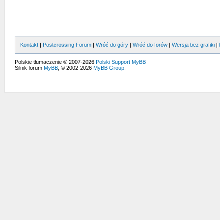
Kontakt
|
Postcrossing Forum
|
Wróć do góry
|
Wróć do forów
|
Wersja bez grafiki
|
Polskie tłumaczenie © 2007-2026
Polski Support MyBB
Silnik forum
MyBB
, © 2002-2026
MyBB Group
.