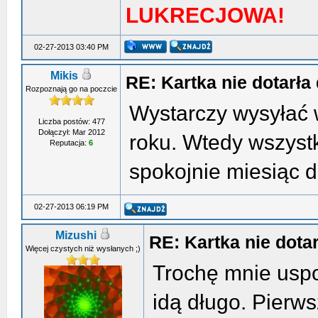
LUKRECJOWA!
02-27-2013 03:40 PM
Mikis
RE: Kartka nie dotarła 
Rozpoznają go na poczcie
Wystarczy wysyłać 
Liczba postów: 477
Dołączył: Mar 2012
roku. Wtedy wszystk
Reputacja:
6
spokojnie miesiąc d
02-27-2013 06:19 PM
Mizushi
RE: Kartka nie dotar
Więcej czystych niż wysłanych ;)
Trochę mnie uspok
idą długo. Pierws