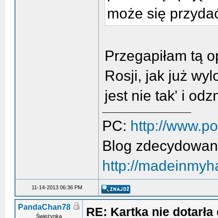
może się przyda
Przegapiłam tą o
Rosji, jak już w
jest nie tak' i od
PC:
http://www.p
Blog zdecydowan
http://madeinmyh
11-14-2013 06:36 PM
PandaChan78
RE: Kartka nie dotarła 
Świeżynka