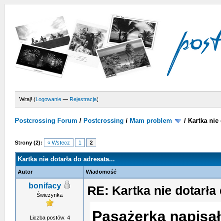
Witaj! (
Logowanie
—
Rejestracja
)
Postcrossing Forum
/
Postcrossing
/
Mam problem
/
Kartka nie 
Strony (2):
« Wstecz
1
2
Kartka nie dotarła do adresata...
Autor
Wiadomość
bonifacy
RE: Kartka nie dotarła 
Świeżynka
Pasażerka napisał
Liczba postów: 4