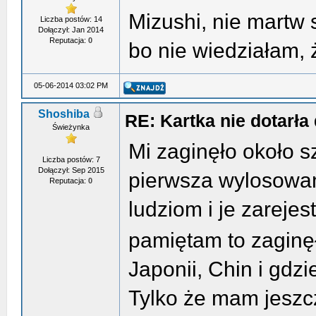
Mizushi, nie martw 
Liczba postów: 14
Dołączył: Jan 2014
Reputacja:
0
bo nie wiedziałam, ż
05-06-2014 03:02 PM
Shoshiba
RE: Kartka nie dotarła 
Świeżynka
Mi zaginęło około s
Liczba postów: 7
Dołączył: Sep 2015
pierwsza wylosowan
Reputacja:
0
ludziom i je zarejes
pamiętam to zaginę
Japonii, Chin i gdzi
Tylko że mam jeszcz