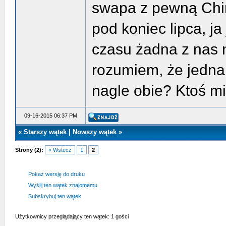
swapa z pewną Chin
pod koniec lipca, ja
czasu żadna z nas ni
rozumiem, że jedna
nagle obie? Ktoś m
09-16-2015 06:37 PM
«
Starszy wątek
|
Nowszy wątek
»
Strony (2):
« Wstecz
1
2
Pokaż wersję do druku
Wyślij ten wątek znajomemu
Subskrybuj ten wątek
Użytkownicy przeglądający ten wątek: 1 gości