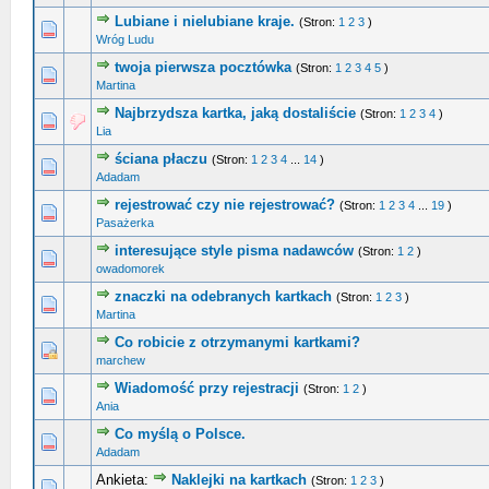
Lubiane i nielubiane kraje.
(Stron:
1
2
3
)
0 głosów - średnia ocena: 0 na 5 gwiazdek
1
2
3
4
5
Wróg Ludu
twoja pierwsza pocztówka
(Stron:
1
2
3
4
5
)
0 głosów - średnia ocena: 0 na 5 gwiazdek
1
2
3
4
5
Martina
Najbrzydsza kartka, jaką dostaliście
(Stron:
1
2
3
4
)
0 głosów - średnia ocena: 0 na 5 gwiazdek
1
2
3
4
5
Lia
ściana płaczu
(Stron:
1
2
3
4
...
14
)
0 głosów - średnia ocena: 0 na 5 gwiazdek
1
2
3
4
5
Adadam
rejestrować czy nie rejestrować?
(Stron:
1
2
3
4
...
19
)
0 głosów - średnia ocena: 0 na 5 gwiazdek
1
2
3
4
5
Pasażerka
interesujące style pisma nadawców
(Stron:
1
2
)
0 głosów - średnia ocena: 0 na 5 gwiazdek
1
2
3
4
5
owadomorek
znaczki na odebranych kartkach
(Stron:
1
2
3
)
0 głosów - średnia ocena: 0 na 5 gwiazdek
1
2
3
4
5
Martina
Co robicie z otrzymanymi kartkami?
0 głosów - średnia ocena: 0 na 5 gwiazdek
1
2
3
4
5
marchew
Wiadomość przy rejestracji
(Stron:
1
2
)
0 głosów - średnia ocena: 0 na 5 gwiazdek
1
2
3
4
5
Ania
Co myślą o Polsce.
0 głosów - średnia ocena: 0 na 5 gwiazdek
1
2
3
4
5
Adadam
Ankieta:
Naklejki na kartkach
(Stron:
1
2
3
)
0 głosów - średnia ocena: 0 na 5 gwiazdek
1
2
3
4
5