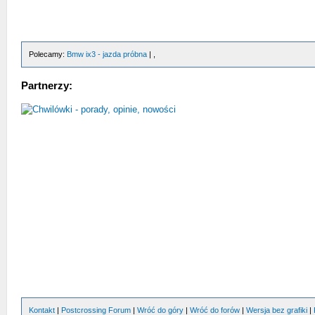
Polecamy:
Bmw ix3 - jazda próbna
| ,
Partnerzy:
Kontakt
|
Postcrossing Forum
|
Wróć do góry
|
Wróć do forów
|
Wersja bez grafiki
|