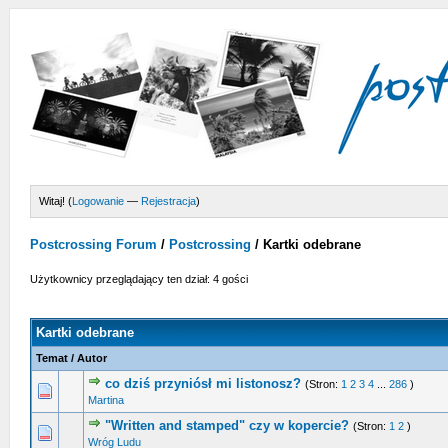
Witaj! (
Logowanie
—
Rejestracja
)
Postcrossing Forum
/
Postcrossing
/
Kartki odebrane
Użytkownicy przeglądający ten dział: 4 gości
Kartki odebrane
Temat
/
Autor
co dziś przyniósł mi listonosz?
(Stron:
1
2
3
4
...
286
)
6 głosów - średnia ocena: 4.67 na 5 gwiazdek
1
2
3
4
5
Martina
"Written and stamped" czy w kopercie?
(Stron:
1
2
)
0 głosów - średnia ocena: 0 na 5 gwiazdek
1
2
3
4
5
Wróg Ludu