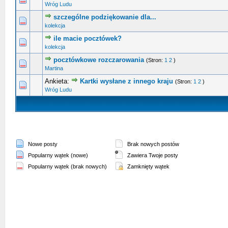
Wróg Ludu
szczególne podziękowanie dla...
0 głosów - średnia ocena: 0 na 5 gwiazdek
1
2
3
4
5
kolekcja
ile macie pocztówek?
0 głosów - średnia ocena: 0 na 5 gwiazdek
1
2
3
4
5
kolekcja
pocztówkowe rozczarowania
(Stron:
1
2
)
0 głosów - średnia ocena: 0 na 5 gwiazdek
1
2
3
4
5
Martina
Ankieta:
Kartki wysłane z innego kraju
(Stron:
1
2
)
0 głosów - średnia ocena: 0 na 5 gwiazdek
1
2
3
4
5
Wróg Ludu
Nowe posty
Brak nowych postów
Popularny wątek (nowe)
Zawiera Twoje posty
Popularny wątek (brak nowych)
Zamknięty wątek